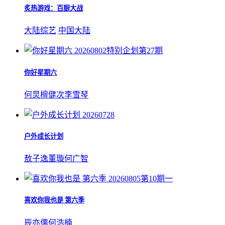
炙热游戏：百厨大战
大陆综艺
中国大陆
20260802特别企划第27期
你好星期六
何炅
檀健次
李雪琴
20260728
户外成长计划
敖子逸
董璇
何广智
20260805第10期一
喜欢你我也是 第六季
辰亦儒
何浩楠