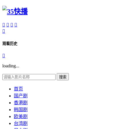





观看历史

loading...
搜索
首页
国产剧
香港剧
韩国剧
欧美剧
台湾剧