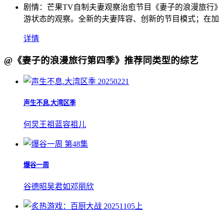
剧情：
芒果TV自制夫妻观察治愈节目《妻子的浪漫旅行
游状态的观察。全新的夫妻阵容、创新的节目模式；在加
详情
@《妻子的浪漫旅行第四季》推荐同类型的综艺
20250221
声生不息.大湾区季
何炅
王祖蓝
容祖儿
第48集
爆谷一周
谷德昭
吴君如
邓丽欣
20251105上