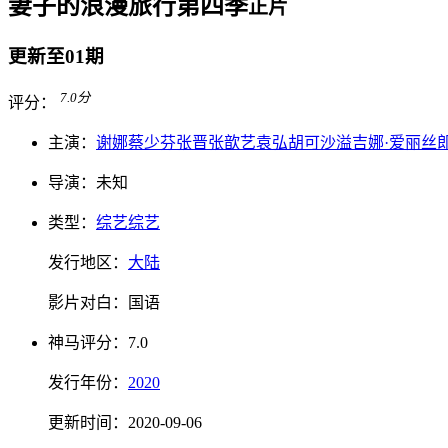
妻子的浪漫旅行第四季
正片
更新至01期
7.0
分
评分：
主演：
谢娜
蔡少芬
张晋
张歆艺
袁弘
胡可
沙溢
吉娜·爱丽丝
导演：
未知
类型：
综艺
综艺
发行地区：
大陆
影片对白：
国语
神马
评分：
7.0
发行
年份：
2020
更新时间：
2020-09-06