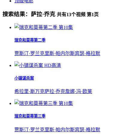
顶级电影
搜索结果：
萨拉·乔克
共有
13
个视频 第
1
页
第10集
瑞克和莫蒂第二季
贾斯汀·罗兰
克里斯·帕内尔
斯宾瑟·格拉默
HD高清
小镇谋杀案
希拉里·斯万克
萨拉·乔克
詹娜·冯·欧莱
第10集
瑞克和莫蒂第三季
贾斯汀·罗兰
克里斯·帕内尔
斯宾瑟·格拉默