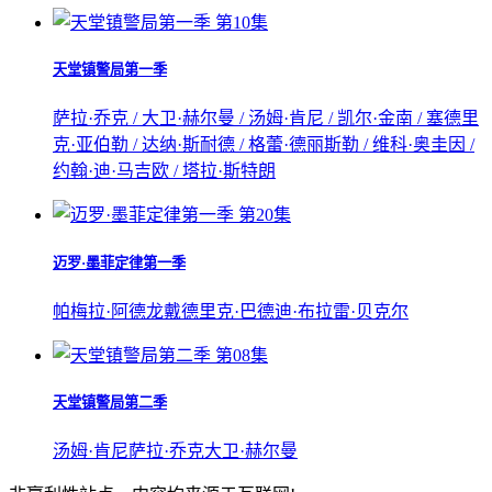
第10集
天堂镇警局第一季
萨拉·乔克 / 大卫·赫尔曼 / 汤姆·肯尼 / 凯尔·金南 / 塞德里
克·亚伯勒 / 达纳·斯耐德 / 格蕾·德丽斯勒 / 维科·奥圭因 /
约翰·迪·马吉欧 / 塔拉·斯特朗
第20集
迈罗·墨菲定律第一季
帕梅拉·阿德龙
戴德里克·巴德
迪·布拉雷·贝克尔
第08集
天堂镇警局第二季
汤姆·肯尼
萨拉·乔克
大卫·赫尔曼