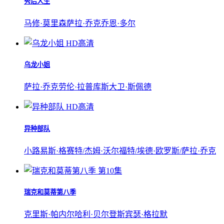
秀后人生
马修·莫里森
萨拉·乔克
乔恩·多尔
HD高清
乌龙小姐
萨拉·乔克
劳伦·拉普库斯
大卫·斯佩德
HD高清
异种部队
小路易斯·格赛特/杰姆·沃尔福特/埃德·欧罗斯/萨拉·乔克
第10集
瑞克和莫蒂第八季
克里斯·帕内尔
哈利·贝尔登
斯宾瑟·格拉默