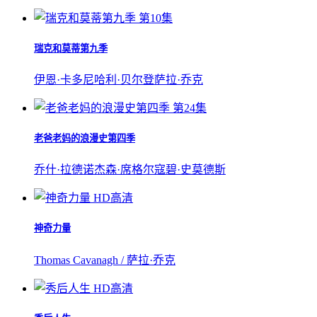
第10集
瑞克和莫蒂第九季
伊恩·卡多尼
哈利·贝尔登
萨拉·乔克
第24集
老爸老妈的浪漫史第四季
乔什·拉德诺
杰森·席格尔
寇碧·史莫德斯
HD高清
神奇力量
Thomas Cavanagh / 萨拉·乔克
HD高清