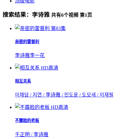
顶级电影
搜索结果：
李诗雅
共有
6
个视频 第
1
页
第83集
亲密的雷普利
李诗雅
李一花
HD高清
相互关系
이채담 / 지연 / 李诗雅 / 민도윤 / 도모세 / 이재필
HD高清
不露脸的老板
千正明 / 李诗雅