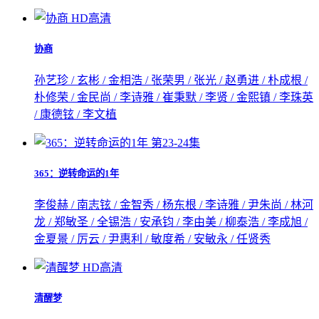
HD高清
协商
孙艺珍 / 玄彬 / 金相浩 / 张荣男 / 张光 / 赵勇进 / 朴成根 /
朴修荣 / 金民尚 / 李诗雅 / 崔秉默 / 李贤 / 金熙镇 / 李珠英
/ 康德铉 / 李文植
第23-24集
365：逆转命运的1年
李俊赫 / 南志铉 / 金智秀 / 杨东根 / 李诗雅 / 尹朱尚 / 林河
龙 / 郑敏圣 / 全锡浩 / 安承钧 / 李由美 / 柳泰浩 / 李成旭 /
金夏景 / 厉云 / 尹惠利 / 敏度希 / 安敏永 / 任贤秀
HD高清
清醒梦