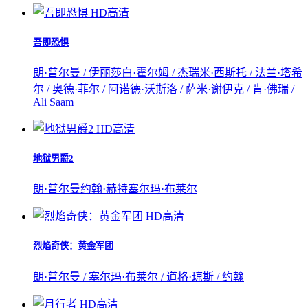
HD高清
吾即恐惧
朗·普尔曼 / 伊丽莎白·霍尔姆 / 杰瑞米·西斯托 / 法兰·塔希
尔 / 奥德·菲尔 / 阿诺德·沃斯洛 / 萨米·谢伊克 / 肯·佛瑞 /
Ali Saam
HD高清
地狱男爵2
朗·普尔曼
约翰·赫特
塞尔玛·布莱尔
HD高清
烈焰奇侠：黄金军团
朗·普尔曼 / 塞尔玛·布莱尔 / 道格·琼斯 / 约翰
HD高清