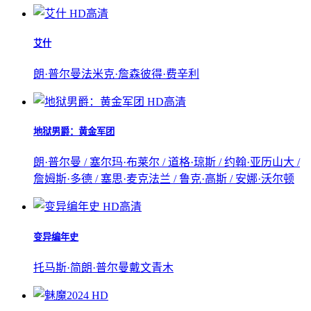
HD高清
艾什
朗·普尔曼
法米克·詹森
彼得·费辛利
HD高清
地狱男爵：黄金军团
朗·普尔曼 / 塞尔玛·布莱尔 / 道格·琼斯 / 约翰·亚历山大 /
詹姆斯·多德 / 塞思·麦克法兰 / 鲁克·高斯 / 安娜·沃尔顿
HD高清
变异编年史
托马斯·简
朗·普尔曼
戴文青木
HD