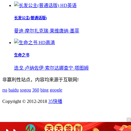
HD英语
长发公主(普通话版)
曼迪·摩尔
扎克瑞·莱维
唐纳·墨菲
HD高清
生命之书
迭戈·卢纳
佐伊·索尔达娜
查宁·塔图姆
非赢利性站点，内容均来源于互联网!
rss
baidu
sogou
360
bing
google
Copyright © 2012-2018
35快播