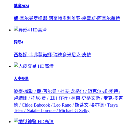
魅魔2024
朗·普尔曼
罗姗娜·阿奎特
奥利维亚·格雷斯·阿普尔盖特
HD高清
异形4
西格妮·韦弗
薇诺娜·瑞德
多米尼克·皮侬
HD高清
人皮交易
彼得·威勒 / 朗·普尔曼 / 杜夫·龙格尔 / 迈克尔·加·怀特 /
卢靖姗 / 托尼·贾 / 田川洋行 / 柯南·史蒂文斯 / 麦克·多普
德 / Chloe Babcook / Leo Rano / 斯蒂文·埃尔德 / Tasya
Teles / Natalie Lorence / Michael G Selby
HD高清