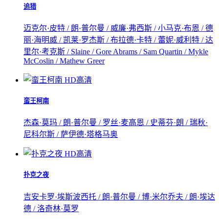
追猎
迈克尔·皮特 / 朗·普尔曼 / 威廉·弗西斯 / 小马克·布恩 / 德
丽·海明威 / 凯莱·罗杰斯 / 布拉德·卡特 / 蕾妮·威利特 / 达
里尔·考克斯 / Slaine / Gore Abrams / Sam Quartin / Mykle
McCoslin / Mathew Greer
HD高清
蛮王柯南
杰森·莫玛 / 朗·普尔曼 / 罗丝·麦高恩 / 史蒂芬·朗 / 瑞秋·
尼科尔斯 / 萨伊德·塔格马奥
HD高清
扑克之夜
吉安卡罗·埃斯波西托 / 朗·普尔曼 / 博·米尔乔夫 / 朗·埃达
德 / 洛奇林·莫罗