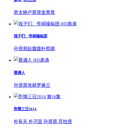
奇太映
卢周贤
金熹真
HD高清
戏子们：传闻操纵团
孙贤周
赵震雄
朴熙顺
HD高清
普通人
孙贤周
张赫
罗美兰
第16集
危情三日2014
朴有天 朴河宣 孙贤周 苏怡贤