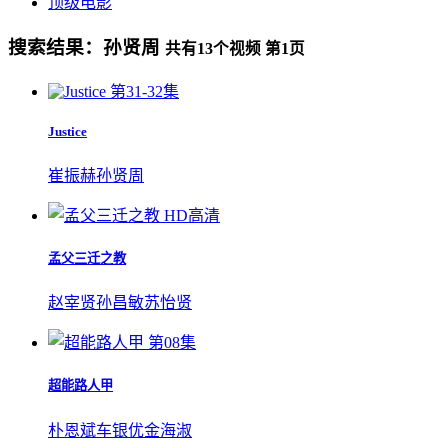
顶级电影
搜索结果：
孙贤周
共有
13
个视频 第
1
页
第31-32集
Justice
崔振赫
孙贤周
HD高清
孟父三迁之教
赵宰贤
孙昌敏
苏怡贤
第08集
超能路人甲
朴恩斌
车银优
金海淑