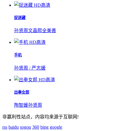
HD高清
捉迷藏
孙贤周
文晶熙
全美善
HD高清
手机
孙贤周 / 严志媛
HD高清
出拳女郎
陶智媛
孙贤周
非赢利性站点，内容均来源于互联网!
rss
baidu
sogou
360
bing
google