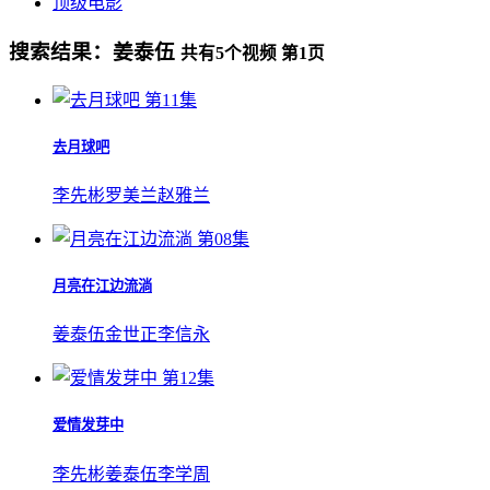
顶级电影
搜索结果：
姜泰伍
共有
5
个视频 第
1
页
第11集
去月球吧
李先彬
罗美兰
赵雅兰
第08集
月亮在江边流淌
姜泰伍
金世正
李信永
第12集
爱情发芽中
李先彬
姜泰伍
李学周