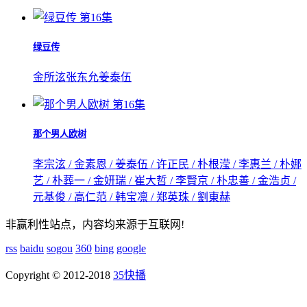
第16集
绿豆传
金所泫
张东允
姜泰伍
第16集
那个男人欧树
李宗泫 / 金素恩 / 姜泰伍 / 许正民 / 朴根滢 / 李惠兰 / 朴娜
艺 / 朴葬一 / 金妍瑞 / 崔大哲 / 李賢京 / 朴忠善 / 金浩贞 /
元基俊 / 高仁范 / 韩宝凛 / 郑英珠 / 劉東赫
非赢利性站点，内容均来源于互联网!
rss
baidu
sogou
360
bing
google
Copyright © 2012-2018
35快播