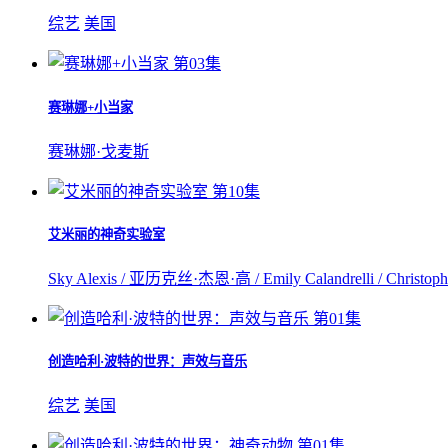
综艺
美国
第03集
赛琳娜+小当家
赛琳娜·戈麦斯
第10集
艾米丽的神奇实验室
Sky Alexis / 亚历克丝·杰恩·高 / Emily Calandrelli / Christopher
第01集
创造哈利·波特的世界：声效与音乐
综艺
美国
第01集