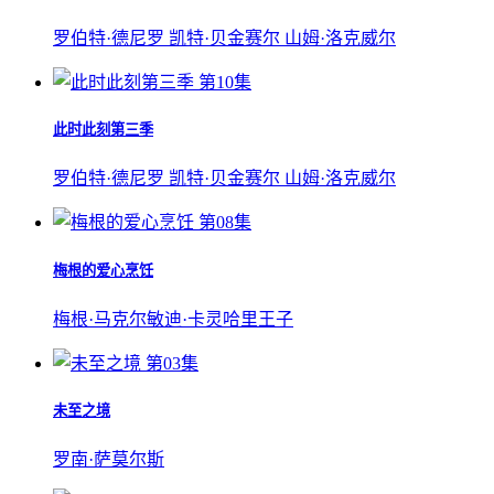
罗伯特·德尼罗
凯特·贝金赛尔
山姆·洛克威尔
第10集
此时此刻第三季
罗伯特·德尼罗
凯特·贝金赛尔
山姆·洛克威尔
第08集
梅根的爱心烹饪
梅根·马克尔
敏迪·卡灵
哈里王子
第03集
未至之境
罗南·萨莫尔斯