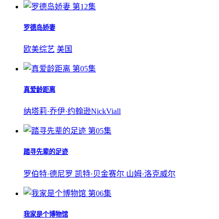
第12集
罗德岛娇妻
欧美综艺
美国
第05集
真爱龄距离
纳塔莉·乔伊·约翰逊
Nick
Viall
第05集
踏寻先辈的足迹
罗伯特·德尼罗
凯特·贝金赛尔
山姆·洛克威尔
第06集
我家是个博物馆