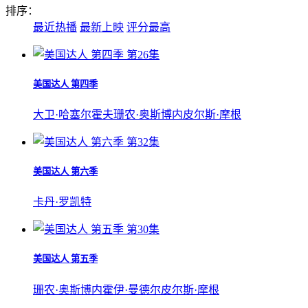
排序：
最近热播
最新上映
评分最高
第26集
美国达人 第四季
大卫·哈塞尔霍夫
珊农·奥斯博内
皮尔斯·摩根
第32集
美国达人 第六季
卡丹·罗凯特
第30集
美国达人 第五季
珊农·奥斯博内
霍伊·曼德尔
皮尔斯·摩根