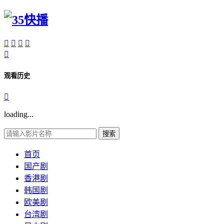





观看历史

loading...
搜索
首页
国产剧
香港剧
韩国剧
欧美剧
台湾剧