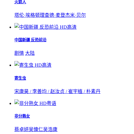
火箭人
塔伦·埃格顿
理查德·麦登
杰米·贝尔
HD高清
中国新疆 反恐前沿
剧情
大陆
HD高清
寄生虫
宋康昊 / 李善均 / 赵汝贞 / 崔宇植 / 朴素丹
HD粤语
非分熟女
蔡卓妍
吴慷仁
吴浩康