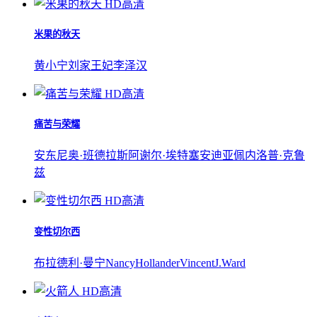
HD高清
米果的秋天
黄小宁
刘家王妃
李泽汉
HD高清
痛苦与荣耀
安东尼奥·班德拉斯
阿谢尔·埃特塞安迪亚
佩内洛普·克鲁
兹
HD高清
变性切尔西
布拉德利·曼宁
NancyHollander
VincentJ.Ward
HD高清