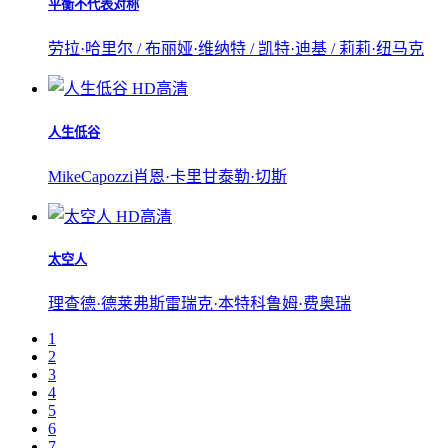
平衡不代表对称
劳拉·哈里尔 / 布丽娅·维纳特 / 凯特·迪基 / 莉莉·纽马克
HD高清
人生低谷
MikeCapozzi
肖恩·卡里甘
泰勒·切斯
HD高清
太空人
理查德·德莱弗斯
雷瑞克·本特
科鲁姆·费奥瑞
1
2
3
4
5
6
7