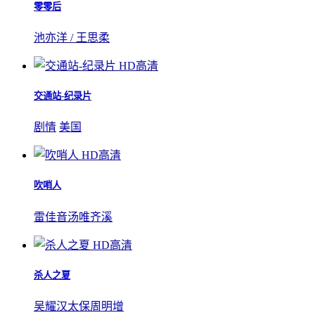
零零后
池亦洋 / 王思柔
HD高清
交通站-纪录片
剧情
美国
HD高清
吹哨人
雷佳音
汤唯
齐溪
HD高清
杀人之夏
吴耀汉
太保
周明增