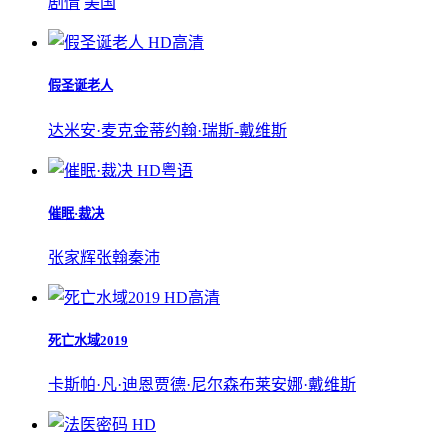
剧情
美国
HD高清
假圣诞老人
达米安·麦克金蒂
约翰·瑞斯-戴维斯
HD粤语
催眠·裁决
张家辉
张翰
秦沛
HD高清
死亡水域2019
卡斯帕·凡·迪恩
贾德·尼尔森
布莱安娜·戴维斯
HD