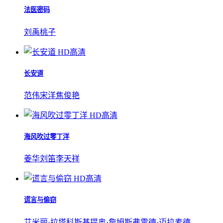
法医密码
刘禹
桃子
HD高清
长安道
范伟
宋洋
焦俊艳
HD高清
海风吹过零丁洋
姜华
刘笛
李天祥
HD高清
谎言与偷窃
艾米丽·拉塔科斯基
提奥·詹姆斯
弗雷德·迈拉麦德