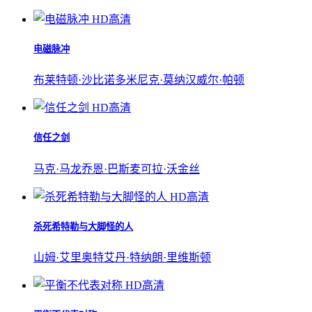
HD高清
电磁脉冲
布莱特顿·沙比诺
多米尼克·莫纳汉
威尔·帕顿
HD高清
信任之剑
马克·马龙
乔恩·巴斯
麦可拉·沃金丝
HD高清
杀死希特勒与大脚怪的人
山姆·艾里奥特
艾丹·特纳
朗·里维斯顿
HD高清