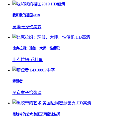
HD超清
我和我的祖国2019
黄渤
张译
韩昊霖
HD高清
比克拉姆：瑜伽、大师、性侵犯
比克拉姆·乔杜里
BD1080P中字
攀登者
吴京
章子怡
张译
HD高清
黑胶带的艺术.美国迈阿密泳装秀