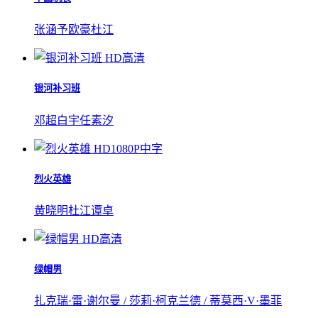
张涵予
欧豪
杜江
HD高清
银河补习班
邓超
白宇
任素汐
HD1080P中字
烈火英雄
黄晓明
杜江
谭卓
HD高清
绿帽男
扎克瑞·雷·谢尔曼 / 莎莉·柯克兰德 / 蒂莫西·V·墨菲