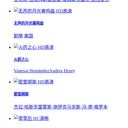
HD高清
无声的月光奏鸣曲
剧情
美国
HD高清
火药之心
Vanessa Hernández
Andrea Henry
HD高清
密室绑架
杰拉·哈斯
克雷蒙斯·施伊克
马克斯·冯·德·格罗本
HC清晰