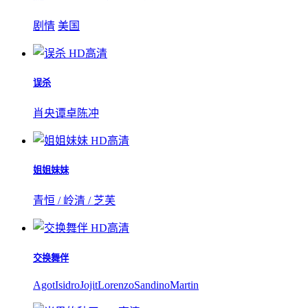
剧情
美国
HD高清
误杀
肖央
谭卓
陈冲
HD高清
姐姐妹妹
青恒 / 岭清 / 芝芙
HD高清
交换舞伴
AgotIsidro
JojitLorenzo
SandinoMartin