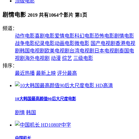
顶级电影
剧情电影
2019 共有
1064
个影片 第
1
页
频道：
动作电影
喜剧电影
爱情电影
科幻电影
恐怖电影
剧情电影
战争电影
纪录电影
动画电影
微电影
国产电视剧
香港电视
剧
韩国电视剧
欧美电视剧
台湾电视剧
日本电视剧
泰国电
视剧
海外电视剧
动漫
综艺
三级电影
排序：
最近热播
最新上映
评分最高
HD高清
10大韩国最高颜值90后大尺度电影
剧情
韩国
HD1080P中字
中国机长