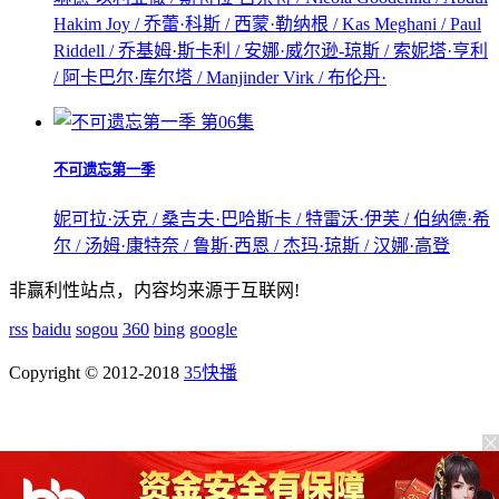
Hakim Joy / 乔蕾·科斯 / 西蒙·勒纳根 / Kas Meghani / Paul
Riddell / 乔基姆·斯卡利 / 安娜·威尔逊-琼斯 / 索妮塔·亨利
/ 阿卡巴尔·库尔塔 / Manjinder Virk / 布伦丹·
第06集
不可遗忘第一季
妮可拉·沃克 / 桑吉夫·巴哈斯卡 / 特雷沃·伊芙 / 伯纳德·希
尔 / 汤姆·康特奈 / 鲁斯·西恩 / 杰玛·琼斯 / 汉娜·高登
非赢利性站点，内容均来源于互联网!
rss
baidu
sogou
360
bing
google
Copyright © 2012-2018
35快播