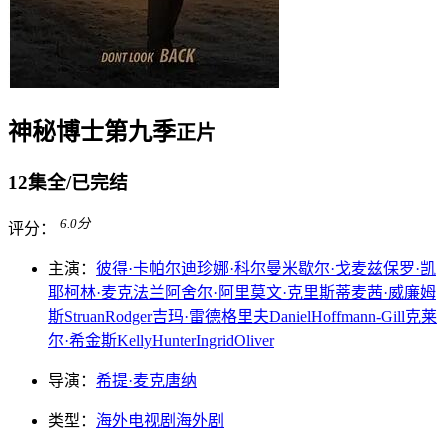
神秘博士第九季
正片
12集全/已完结
6.0
分
评分：
主演：
彼得·卡帕尔迪
珍娜·科尔曼
米歇尔·戈麦兹
保罗·凯
耶
柯林·麦克法兰
阿舍尔·阿里
莫文·克里斯蒂
麦茜·威廉姆
斯
Struan
Rodger
吉玛·雷德格里夫
Daniel
Hoffmann-Gill
克莱
尔·希金斯
Kelly
Hunter
Ingrid
Oliver
导演：
希提·麦克唐纳
类型：
海外电视剧
海外剧