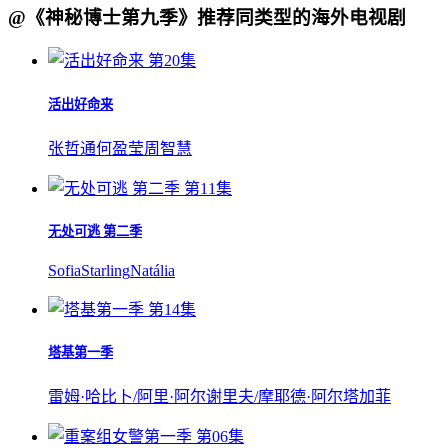
@《神秘博士第九季》推荐同类型的海外电视剧
第20集
活出好命来
张哲通
何盈莹
周智慧
第11集
无处可逃 第二季
Sofia
Starling
Natália
第14集
塔基第一季
雷姆·哈比卜/阿里·阿尔谢里夫/摩耶德·阿尔塔加菲
第06集